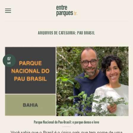
Skip
to
content
ARQUIVOS DE CATEGORIA:
PAU BRASIL
07
set
Parque Nacional do Pau-Brasil: o parque denso e leve
Você sabia que o Brasil é o único país que tem nome de uma