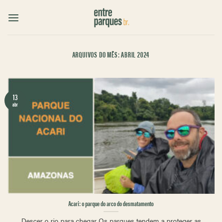
Skip
to
content
ARQUIVOS DO MÊS:
ABRIL 2024
13
abr
Acari: o parque do arco do desmatamento
Descer o rio para chegar Os parques tendem a proteger as