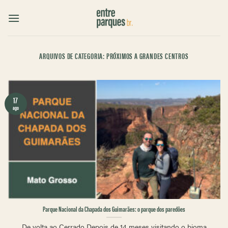
Skip
to
content
ARQUIVOS DE CATEGORIA:
PRÓXIMOS A GRANDES CENTROS
17
ago
Parque Nacional da Chapada dos Guimarães: o parque dos paredões
De volta ao Cerrado Depois de 14 meses visitando o bioma