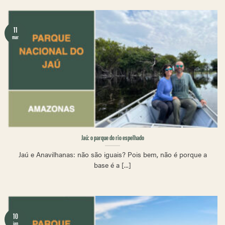
11
mar
Jaú: o parque do rio espelhado
Jaú e Anavilhanas: não são iguais? Pois bem, não é porque a
base é a [...]
10
jan