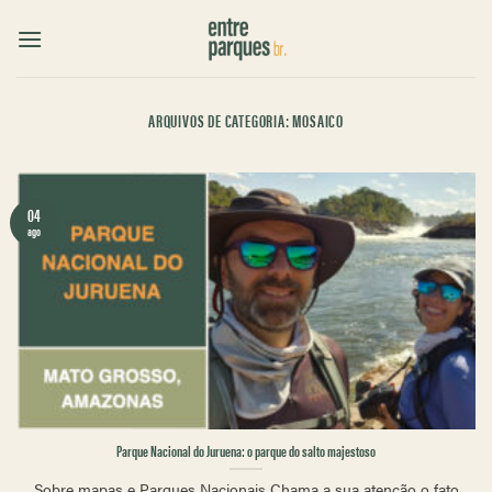
Skip
to
content
ARQUIVOS DE CATEGORIA:
MOSAICO
04
ago
Parque Nacional do Juruena: o parque do salto majestoso
Sobre mapas e Parques Nacionais Chama a sua atenção o fato