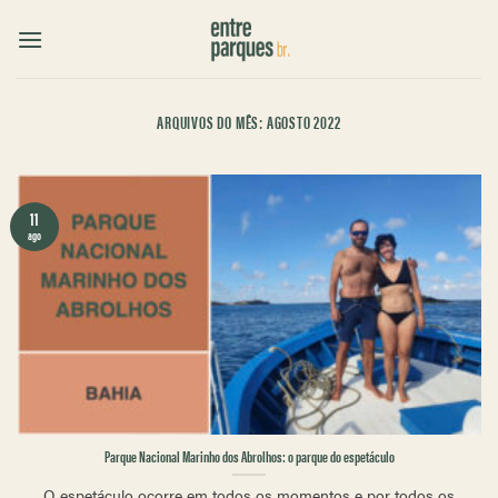
Skip
to
content
ARQUIVOS DO MÊS:
AGOSTO 2022
11
ago
Parque Nacional Marinho dos Abrolhos: o parque do espetáculo
O espetáculo ocorre em todos os momentos e por todos os