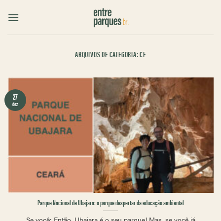
Skip
to
content
ARQUIVOS DE CATEGORIA:
CE
27
dez
Parque Nacional de Ubajara: o parque despertar da educação ambiental
Se você: Então, Ubajara é o seu parque! Mas, se você já