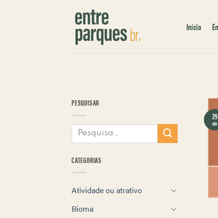
Skip
to
Início
E
content
PESQUISAR
29
abr
CATEGORIAS
Atividade ou atrativo
Bioma