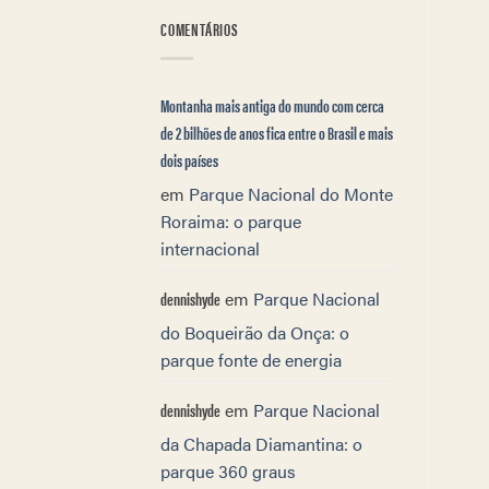
COMENTÁRIOS
Montanha mais antiga do mundo com cerca
de 2 bilhões de anos fica entre o Brasil e mais
dois países
em
Parque Nacional do Monte
Roraima: o parque
internacional
dennishyde
em
Parque Nacional
do Boqueirão da Onça: o
parque fonte de energia
dennishyde
em
Parque Nacional
da Chapada Diamantina: o
parque 360 graus