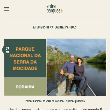
Skip
to
content
ARQUIVOS DE CATEGORIA:
PARQUES
29
set
Parque Nacional da Serra da Mocidade: o parque primitivo
Um dos lugares mais remotos e menos visitados do mundo É