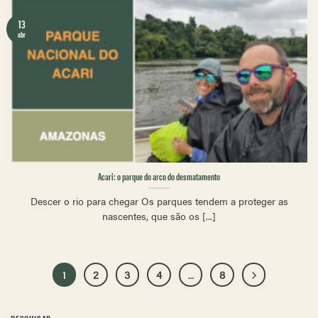
13
abr
Acari: o parque do arco do desmatamento
Descer o rio para chegar Os parques tendem a proteger as
nascentes, que são os [...]
1
2
3
4
…
8