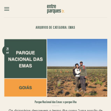
Skip
to
content
ARQUIVOS DE CATEGORIA:
EMAS
21
set
Parque Nacional das Emas: o parque ilha
Os dicionários descrevem o termo ilha como “uma porção de