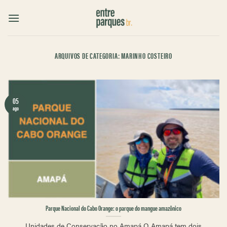
Skip
to
content
ARQUIVOS DE CATEGORIA:
MARINHO COSTEIRO
05
ago
Parque Nacional do Cabo Orange: o parque do mangue amazônico
Unidades de Conservação no Amapá O Amapá tem dois