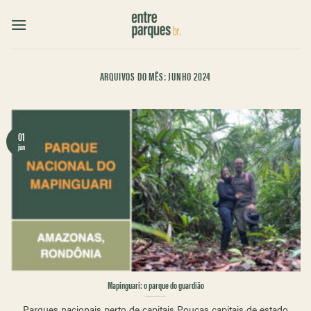
Skip
to
content
ARQUIVOS DO MÊS:
JUNHO 2024
01
jun
Mapinguari: o parque do guardião
Parques nacionais perto de capitais Poucas capitais de estado