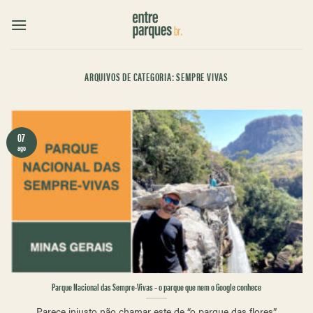
Skip
to
content
ARQUIVOS DE CATEGORIA:
SEMPRE VIVAS
07
ago
Parque Nacional das Sempre-Vivas – o parque que nem o Google conhece
Parece injusto não chamar este de “o parque das flores”.