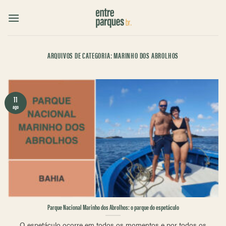
Skip
to
content
ARQUIVOS DE CATEGORIA:
MARINHO DOS ABROLHOS
11
ago
Parque Nacional Marinho dos Abrolhos: o parque do espetáculo
O espetáculo ocorre em todos os momentos e por todos os