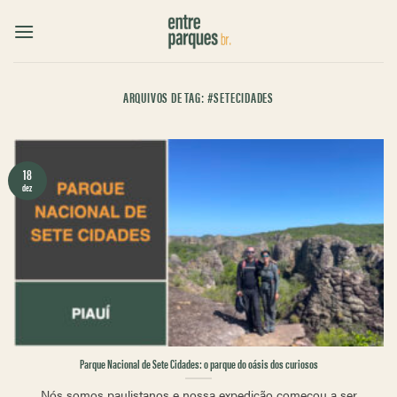
Skip
to
content
ARQUIVOS DE TAG:
#SETECIDADES
18
dez
Parque Nacional de Sete Cidades: o parque do oásis dos curiosos
Nós somos paulistanos e nossa expedição começou a ser