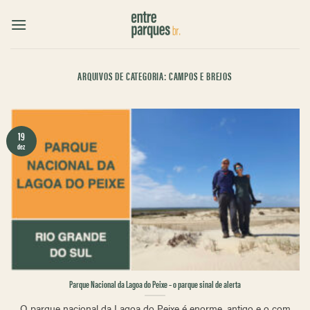
Skip
to
content
ARQUIVOS DE CATEGORIA:
CAMPOS E BREJOS
19
dez
Parque Nacional da Lagoa do Peixe – o parque sinal de alerta
O parque nacional da Lagoa do Peixe é enorme, antigo e o com