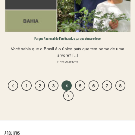
Parque Nacional do Pau-Brasil: o parque denso e leve
Você sabia que o Brasil é o único país que tem nome de uma
árvore? [...]
7 COMMENTS
1
2
3
4
5
6
7
8
ARQUIVOS