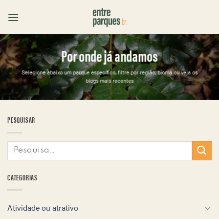
Skip
to
content
Por onde já andamos
Selecione abaixo um parque específico, filtre por região, bioma ou veja os
blogs mais recentes
PESQUISAR
CATEGORIAS
Atividade ou atrativo