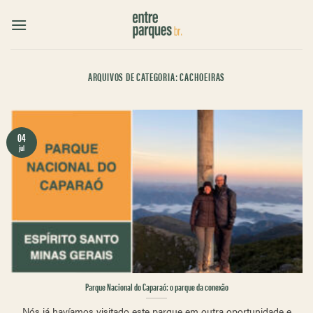
Skip
to
content
ARQUIVOS DE CATEGORIA:
CACHOEIRAS
04
jul
Parque Nacional do Caparaó: o parque da conexão
Nós já havíamos visitado este parque em outra oportunidade e